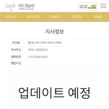
너르미란?
너르미구매
고객후기
고객센터
이벤트
지사정보
지사명
빨래너르미 목포 파트너(목포)
지사주소
목포시 용당로69
전화번호
010-0000-0000
영업시간
본문