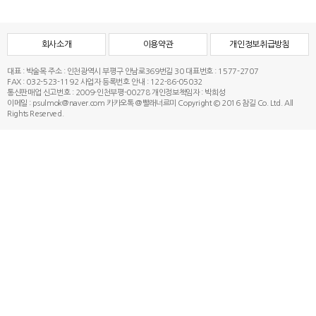
회사소개
이용약관
개인정보취급방침
대표 : 박술목
주소 : 인천광역시 부평구 안남로369번길 30
대표번호 : 1577-2707
FAX : 032-523-1192
사업자 등록번호 안내 : 122-86-05032
통신판매업 신고번호 : 2009-인천부평-00278
개인정보책임자 : 박희성
이메일 : psulmok@naver.com
카카오톡 @빨래너르미
Copyright © 2016 참길 Co. Ltd. All
Rights Reserved.